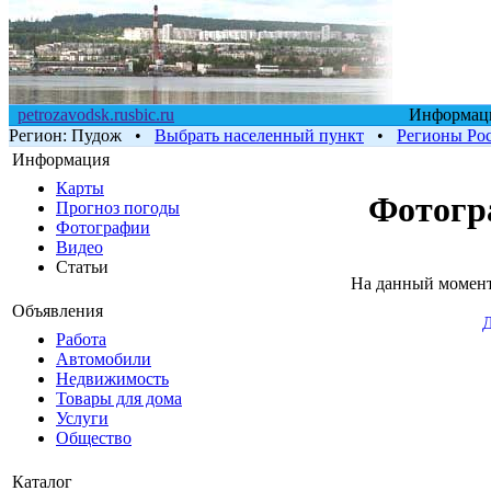
petrozavodsk.rusbic.ru
Информаци
Регион:
Пудож
•
Выбрать населенный пункт
•
Регионы Ро
Информация
Карты
Фотогр
Прогноз погоды
Фотографии
Видео
Статьи
На данный момент
Объявления
Д
Работа
Автомобили
Недвижимость
Товары для дома
Услуги
Общество
Каталог